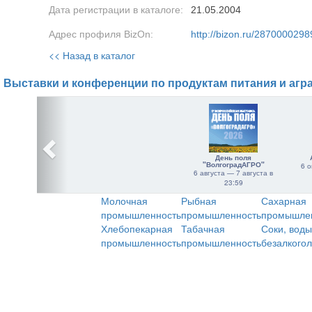
Дата регистрации в каталоге:
21.05.2004
Адрес профиля BizOn:
http://bizon.ru/2870000298
<< Назад в каталог
Выставки и конференции по продуктам питания и агр
День поля
"ВолгоградАГРО"
6 о
6 августа — 7 августа в
23:59
Молочная
Рыбная
Сахарная
промышленность
промышленность
промышле
Хлебопекарная
Табачная
Соки, воды
промышленность
промышленность
безалкого