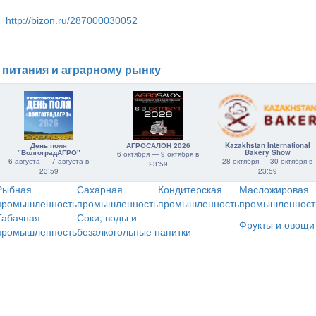
http://bizon.ru/287000030052
 питания и аграрному рынку
День поля
АГРОСАЛОН 2026
Kazakhstan International
"ВолгоградАГРО"
Bakery Show
6 октября — 9 октября в
6 августа — 7 августа в
28 октября — 30 октября в
23:59
23:59
23:59
Рыбная
Сахарная
Кондитерская
Масложировая
промышленность
промышленность
промышленность
промышленност
Табачная
Соки, воды и
Фрукты и овощи
промышленность
безалкогольные напитки