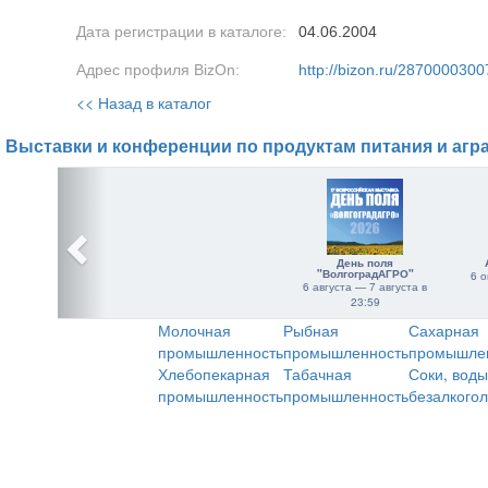
Дата регистрации в каталоге:
04.06.2004
Адрес профиля BizOn:
http://bizon.ru/2870000300
<< Назад в каталог
Выставки и конференции по продуктам питания и агр
День поля
"ВолгоградАГРО"
6 о
6 августа — 7 августа в
23:59
Молочная
Рыбная
Сахарная
промышленность
промышленность
промышле
Хлебопекарная
Табачная
Соки, воды
промышленность
промышленность
безалкого