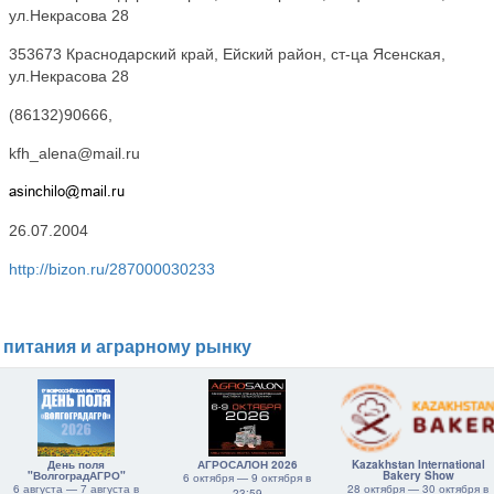
ул.Некрасова 28
353673 Краснодарский край, Ейский район, ст-ца Ясенская,
ул.Некрасова 28
(86132)90666,
kfh_alena@mail.ru
26.07.2004
http://bizon.ru/287000030233
 питания и аграрному рынку
День поля
АГРОСАЛОН 2026
Kazakhstan International
"ВолгоградАГРО"
Bakery Show
6 октября — 9 октября в
6 августа — 7 августа в
28 октября — 30 октября в
23:59