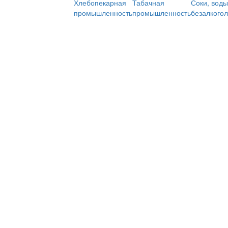
Хлебопекарная
Табачная
Соки, воды
промышленность
промышленность
безалкого