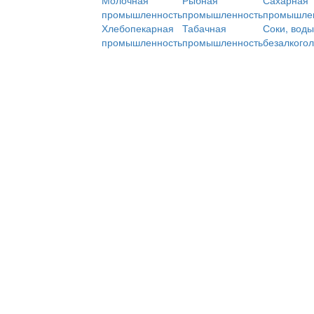
Молочная
Рыбная
Сахарная
промышленность
промышленность
промышле
Хлебопекарная
Табачная
Соки, воды
промышленность
промышленность
безалкого