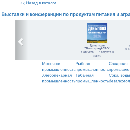
<< Назад в каталог
Выставки и конференции по продуктам питания и агр
День поля
"ВолгоградАГРО"
6 о
6 августа — 7 августа в
23:59
Молочная
Рыбная
Сахарная
промышленность
промышленность
промышле
Хлебопекарная
Табачная
Соки, воды
промышленность
промышленность
безалкого