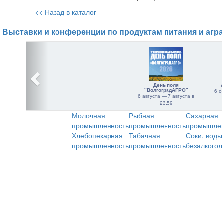
<< Назад в каталог
Выставки и конференции по продуктам питания и агр
День поля
"ВолгоградАГРО"
6 о
6 августа — 7 августа в
23:59
Молочная
Рыбная
Сахарная
промышленность
промышленность
промышле
Хлебопекарная
Табачная
Соки, воды
промышленность
промышленность
безалкого