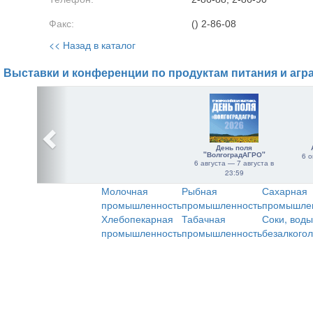
Факс:
() 2-86-08
<< Назад в каталог
Выставки и конференции по продуктам питания и агр
День поля
"ВолгоградАГРО"
6 о
6 августа — 7 августа в
23:59
Молочная
Рыбная
Сахарная
промышленность
промышленность
промышле
Хлебопекарная
Табачная
Соки, воды
промышленность
промышленность
безалкого