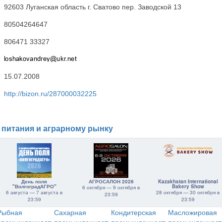
92603 Луганская область г. Сватово пер. Заводской 13
80504264647
806471 33327
15.07.2008
http://bizon.ru/287000032225
 питания и аграрному рынку
День поля
АГРОСАЛОН 2026
Kazakhstan International
"ВолгоградАГРО"
Bakery Show
6 октября — 9 октября в
6 августа — 7 августа в
28 октября — 30 октября в
23:59
23:59
23:59
Рыбная
Сахарная
Кондитерская
Масложировая