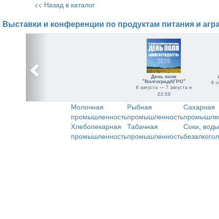
<< Назад в каталог
Выставки и конференции по продуктам питания и агр
День поля
"ВолгоградАГРО"
6 о
6 августа — 7 августа в
23:59
Молочная
Рыбная
Сахарная
промышленность
промышленность
промышле
Хлебопекарная
Табачная
Соки, воды
промышленность
промышленность
безалкого