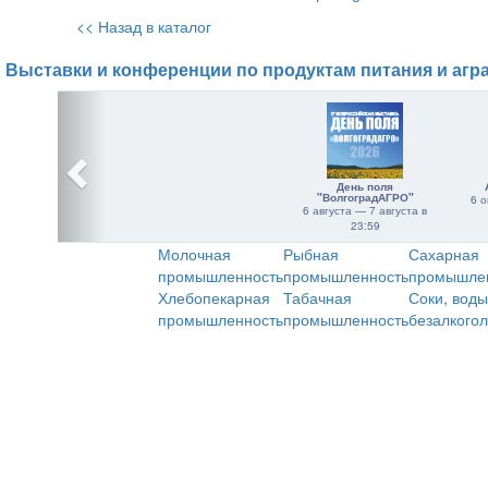
<< Назад в каталог
Выставки и конференции по продуктам питания и агр
День поля
"ВолгоградАГРО"
6 о
6 августа — 7 августа в
23:59
Молочная
Рыбная
Сахарная
промышленность
промышленность
промышле
Хлебопекарная
Табачная
Соки, воды
промышленность
промышленность
безалкого