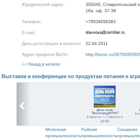
Юридический адрес:
355045, Ставропольский к
18а, оф. 37-38
Телефон:
+79034098383
E-mail:
Дата регистрации в каталоге:
22.04.2011
Адрес профиля BizOn:
http://bizon.ru/2870000350
<< Назад в каталог
Выставки и конференции по продуктам питания и агр
День поля
"ВолгоградАГРО"
6 о
6 августа — 7 августа в
23:59
Молочная
Рыбная
Сахарная
промышленность
промышленность
промышле