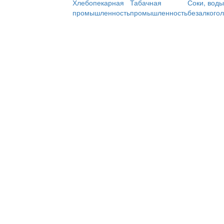
Хлебопекарная
Табачная
Соки, воды
промышленность
промышленность
безалкого