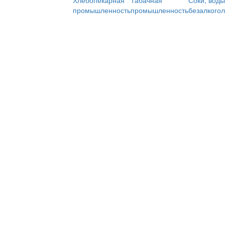
Хлебопекарная
Табачная
Соки, воды
промышленность
промышленность
безалкого