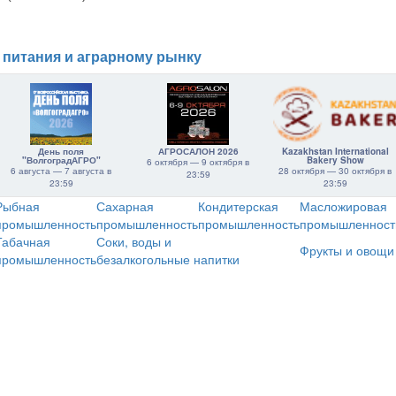
 питания и аграрному рынку
День поля
АГРОСАЛОН 2026
Kazakhstan International
"ВолгоградАГРО"
Bakery Show
6 октября — 9 октября в
6 августа — 7 августа в
28 октября — 30 октября в
23:59
23:59
23:59
Рыбная
Сахарная
Кондитерская
Масложировая
промышленность
промышленность
промышленность
промышленност
Табачная
Соки, воды и
Фрукты и овощи
промышленность
безалкогольные напитки