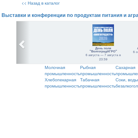
<< Назад в каталог
Выставки и конференции по продуктам питания и агр
День поля
"ВолгоградАГРО"
6 о
6 августа — 7 августа в
23:59
Молочная
Рыбная
Сахарная
промышленность
промышленность
промышле
Хлебопекарная
Табачная
Соки, воды
промышленность
промышленность
безалкого