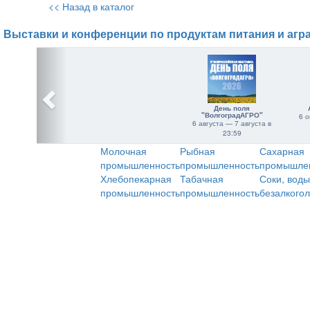
<< Назад в каталог
Выставки и конференции по продуктам питания и агр
День поля
"ВолгоградАГРО"
6 о
6 августа — 7 августа в
23:59
Молочная
Рыбная
Сахарная
промышленность
промышленность
промышле
Хлебопекарная
Табачная
Соки, воды
промышленность
промышленность
безалкого