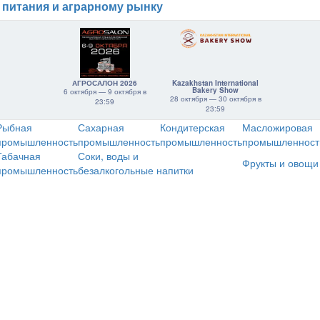
 питания и аграрному рынку
АГРОСАЛОН 2026
Kazakhstan International
Bakery Show
6 октября — 9 октября в
28 октября — 30 октября в
23:59
23:59
Рыбная
Сахарная
Кондитерская
Масложировая
промышленность
промышленность
промышленность
промышленност
Табачная
Соки, воды и
Фрукты и овощи
промышленность
безалкогольные напитки