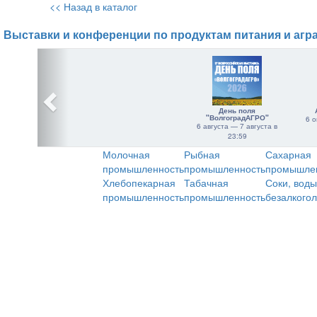
<< Назад в каталог
Выставки и конференции по продуктам питания и агр
День поля
"ВолгоградАГРО"
6 о
6 августа — 7 августа в
23:59
Молочная
Рыбная
Сахарная
промышленность
промышленность
промышле
Хлебопекарная
Табачная
Соки, воды
промышленность
промышленность
безалкого