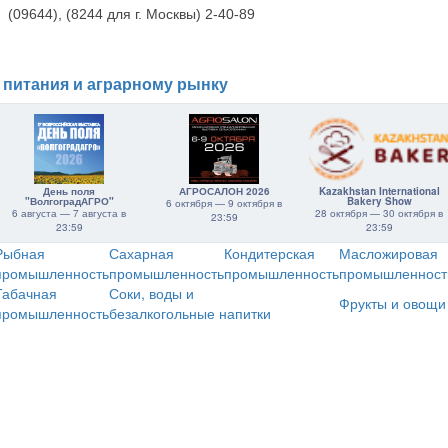
(09644), (8244 для г. Москвы) 2-40-89
 питания и аграрному рынку
День поля
АГРОСАЛОН 2026
Kazakhstan International
"ВолгоградАГРО"
Bakery Show
6 октября — 9 октября в
6 августа — 7 августа в
28 октября — 30 октября в
23:59
23:59
23:59
Рыбная
Сахарная
Кондитерская
Масложировая
промышленность
промышленность
промышленность
промышленност
Табачная
Соки, воды и
Фрукты и овощи
промышленность
безалкогольные напитки