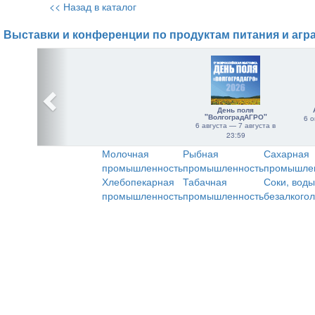
<< Назад в каталог
Выставки и конференции по продуктам питания и агр
День поля
"ВолгоградАГРО"
6 о
6 августа — 7 августа в
23:59
Молочная
Рыбная
Сахарная
промышленность
промышленность
промышле
Хлебопекарная
Табачная
Соки, воды
промышленность
промышленность
безалкого