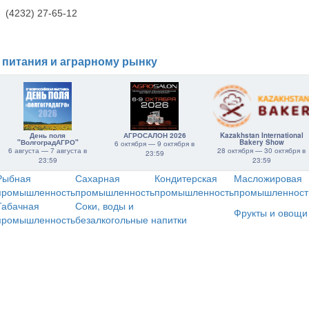
(4232) 27-65-12
 питания и аграрному рынку
День поля
АГРОСАЛОН 2026
Kazakhstan International
"ВолгоградАГРО"
Bakery Show
6 октября — 9 октября в
6 августа — 7 августа в
28 октября — 30 октября в
23:59
23:59
23:59
Рыбная
Сахарная
Кондитерская
Масложировая
промышленность
промышленность
промышленность
промышленност
Табачная
Соки, воды и
Фрукты и овощи
промышленность
безалкогольные напитки