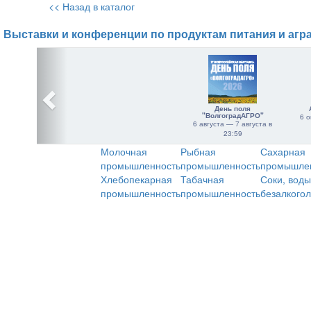
<< Назад в каталог
Выставки и конференции по продуктам питания и агр
День поля
"ВолгоградАГРО"
6 о
6 августа — 7 августа в
23:59
Молочная
Рыбная
Сахарная
промышленность
промышленность
промышле
Хлебопекарная
Табачная
Соки, воды
промышленность
промышленность
безалкого