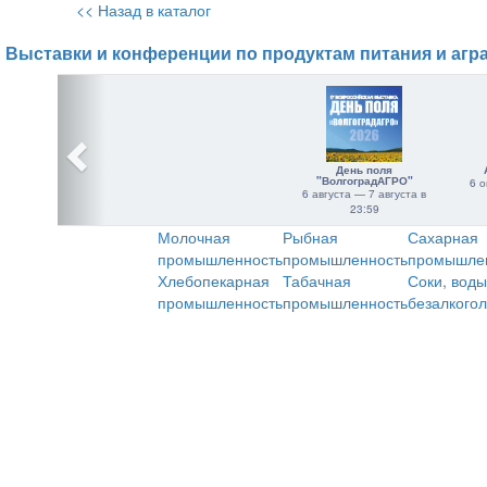
<< Назад в каталог
Выставки и конференции по продуктам питания и агр
День поля
"ВолгоградАГРО"
6 о
6 августа — 7 августа в
23:59
Молочная
Рыбная
Сахарная
промышленность
промышленность
промышле
Хлебопекарная
Табачная
Соки, воды
промышленность
промышленность
безалкого