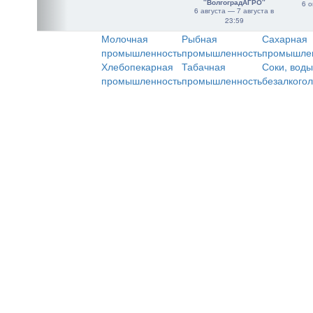
"ВолгоградАГРО"
6 о
6 августа — 7 августа в
23:59
Молочная
Рыбная
Сахарная
промышленность
промышленность
промышле
Хлебопекарная
Табачная
Соки, воды
промышленность
промышленность
безалкого