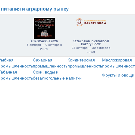
 питания и аграрному рынку
АГРОСАЛОН 2026
Kazakhstan International
Bakery Show
6 октября — 9 октября в
28 октября — 30 октября в
23:59
23:59
Рыбная
Сахарная
Кондитерская
Масложировая
промышленность
промышленность
промышленность
промышленност
Табачная
Соки, воды и
Фрукты и овощи
промышленность
безалкогольные напитки