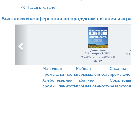
<< Назад в каталог
Выставки и конференции по продуктам питания и агр
День поля
"ВолгоградАГРО"
6 о
6 августа — 7 августа в
23:59
Молочная
Рыбная
Сахарная
промышленность
промышленность
промышле
Хлебопекарная
Табачная
Соки, воды
промышленность
промышленность
безалкого