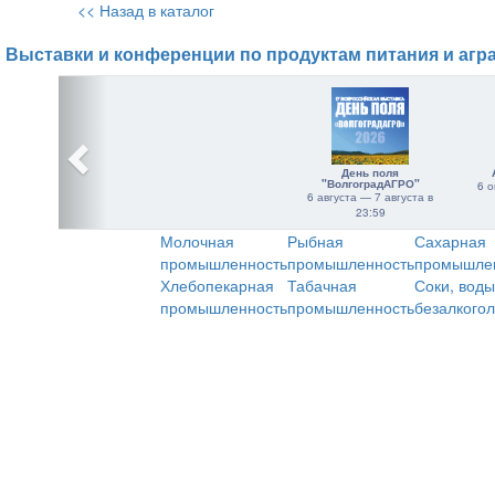
<< Назад в каталог
Выставки и конференции по продуктам питания и агр
День поля
"ВолгоградАГРО"
6 о
6 августа — 7 августа в
23:59
Молочная
Рыбная
Сахарная
промышленность
промышленность
промышле
Хлебопекарная
Табачная
Соки, воды
промышленность
промышленность
безалкого