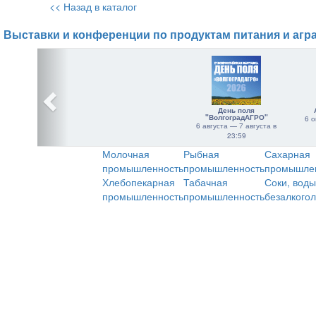
<< Назад в каталог
Выставки и конференции по продуктам питания и агр
День поля
"ВолгоградАГРО"
6 о
6 августа — 7 августа в
23:59
Молочная
Рыбная
Сахарная
промышленность
промышленность
промышле
Хлебопекарная
Табачная
Соки, воды
промышленность
промышленность
безалкого