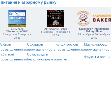
 питания и аграрному рынку
День поля
АГРОСАЛОН 2026
Kazakhstan International
"ВолгоградАГРО"
Bakery Show
6 октября — 9 октября в
6 августа — 7 августа в
28 октября — 30 октября в
23:59
23:59
23:59
Рыбная
Сахарная
Кондитерская
Масложировая
промышленность
промышленность
промышленность
промышленност
Табачная
Соки, воды и
Фрукты и овощи
промышленность
безалкогольные напитки