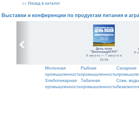
<< Назад в каталог
Выставки и конференции по продуктам питания и агр
День поля
"ВолгоградАГРО"
6 о
6 августа — 7 августа в
23:59
Молочная
Рыбная
Сахарная
промышленность
промышленность
промышле
Хлебопекарная
Табачная
Соки, воды
промышленность
промышленность
безалкого