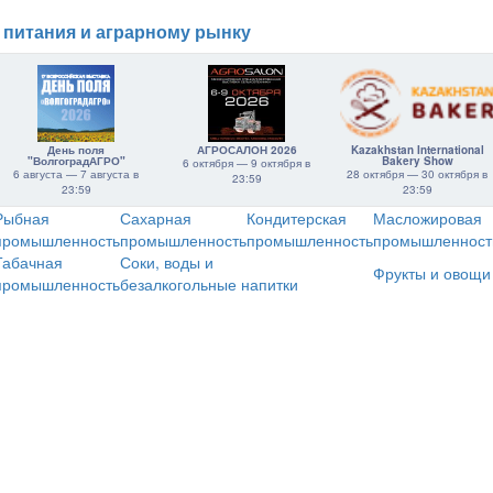
 питания и аграрному рынку
День поля
АГРОСАЛОН 2026
Kazakhstan International
"ВолгоградАГРО"
Bakery Show
6 октября — 9 октября в
6 августа — 7 августа в
28 октября — 30 октября в
23:59
23:59
23:59
Рыбная
Сахарная
Кондитерская
Масложировая
промышленность
промышленность
промышленность
промышленност
Табачная
Соки, воды и
Фрукты и овощи
промышленность
безалкогольные напитки