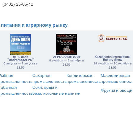
(3432) 25-05-42
 питания и аграрному рынку
День поля
АГРОСАЛОН 2026
Kazakhstan International
"ВолгоградАГРО"
Bakery Show
6 октября — 9 октября в
6 августа — 7 августа в
28 октября — 30 октября в
23:59
23:59
23:59
Рыбная
Сахарная
Кондитерская
Масложировая
промышленность
промышленность
промышленность
промышленност
Табачная
Соки, воды и
Фрукты и овощи
промышленность
безалкогольные напитки