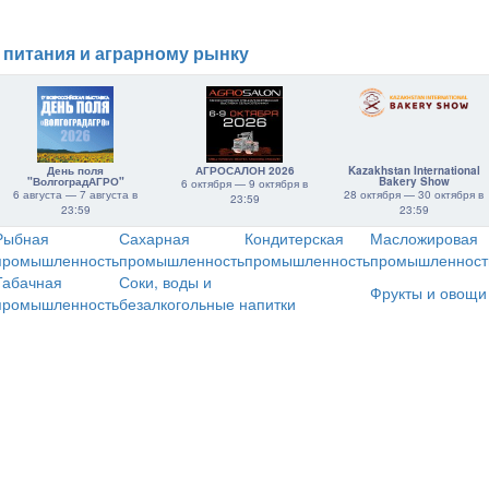
 питания и аграрному рынку
День поля
АГРОСАЛОН 2026
Kazakhstan International
"ВолгоградАГРО"
Bakery Show
6 октября — 9 октября в
6 августа — 7 августа в
28 октября — 30 октября в
23:59
23:59
23:59
Рыбная
Сахарная
Кондитерская
Масложировая
промышленность
промышленность
промышленность
промышленност
Табачная
Соки, воды и
Фрукты и овощи
промышленность
безалкогольные напитки