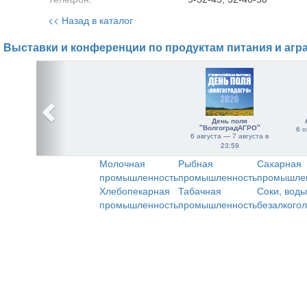
<< Назад в каталог
Выставки и конференции по продуктам питания и агр
День поля
"ВолгоградАГРО"
6 о
6 августа — 7 августа в
23:59
Молочная
Рыбная
Сахарная
промышленность
промышленность
промышле
Хлебопекарная
Табачная
Соки, воды
промышленность
промышленность
безалкого