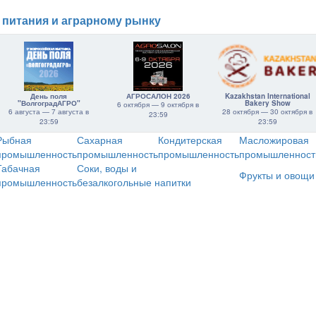
 питания и аграрному рынку
День поля
АГРОСАЛОН 2026
Kazakhstan International
"ВолгоградАГРО"
Bakery Show
6 октября — 9 октября в
6 августа — 7 августа в
28 октября — 30 октября в
23:59
23:59
23:59
Рыбная
Сахарная
Кондитерская
Масложировая
промышленность
промышленность
промышленность
промышленност
Табачная
Соки, воды и
Фрукты и овощи
промышленность
безалкогольные напитки