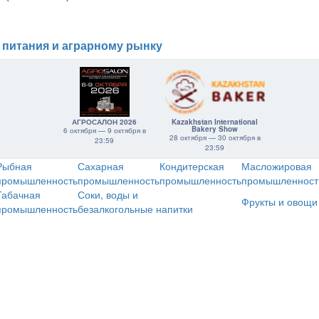
 питания и аграрному рынку
АГРОСАЛОН 2026
Kazakhstan International
Bakery Show
6 октября — 9 октября в
28 октября — 30 октября в
23:59
23:59
Рыбная
Сахарная
Кондитерская
Масложировая
промышленность
промышленность
промышленность
промышленност
Табачная
Соки, воды и
Фрукты и овощи
промышленность
безалкогольные напитки