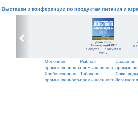
Выставки и конференции по продуктам питания и агр
День поля
"ВолгоградАГРО"
6 о
6 августа — 7 августа в
23:59
Молочная
Рыбная
Сахарная
промышленность
промышленность
промышле
Хлебопекарная
Табачная
Соки, воды
промышленность
промышленность
безалкого