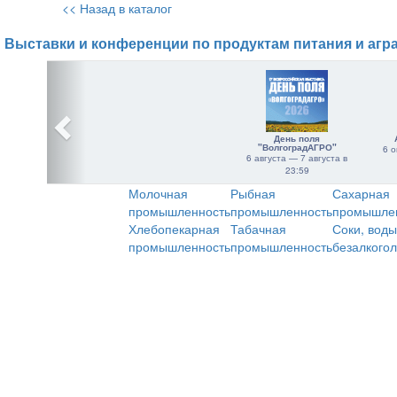
<< Назад в каталог
Выставки и конференции по продуктам питания и агр
День поля
"ВолгоградАГРО"
6 о
6 августа — 7 августа в
23:59
Молочная
Рыбная
Сахарная
промышленность
промышленность
промышле
Хлебопекарная
Табачная
Соки, воды
промышленность
промышленность
безалкого