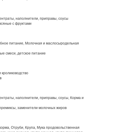
нтраты, наполнители, приправы, соусы
всяные с фруктами
ебное питание, Молочная и маслосыродельная
ые смеси, детское питание
и кролиководство
в
нтраты, наполнители, приправы, соусы, Корма и
премиксы, заменители молочных жиров
орма, Отруби, Крупа, Мука продовольственная