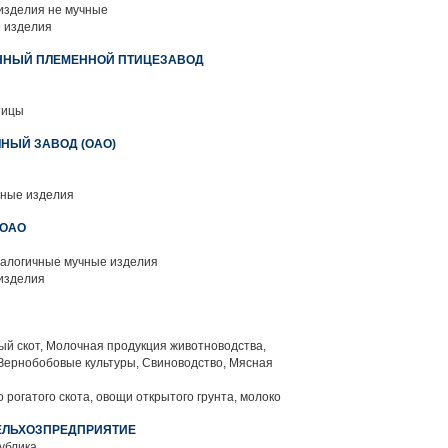
изделия не мучные
 изделия
ННЫЙ ПЛЕМЕННОЙ ПТИЦЕЗАВОД
тицы
НЫЙ ЗАВОД (ОАО)
чные изделия
 ОАО
алогичные мучные изделия
изделия
й скот, Молочная продукция животноводства,
Зернобобовые культуры, Свиноводство, Мясная
 рогатого скота, овощи открытого грунта, молоко
СЕЛЬХОЗПРЕДПРИЯТИЕ
ублика