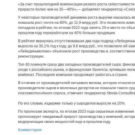
«За счет прошлогодней компенсации резкого роста себестоимости
прирасти более чем на 35—40%»,— добавляет гендиректор «Союз
У некоторых производителей динамика роста выручки оказалась ве
показала рост почти на 80%, до 11,9 млрд руб. Это позволило ком
попадала в рейтинг, по итогам 2022 года занять 20-е место по объ
прошлом году переработали на 40% больше продукции.
В рейтинг вернулась отсутствовавшая два года подряд «Лебедяньм
выросла на 35,1% год к году, до 9,6 млрд руб., что позволило ей з
«Лебедяньмолоко» объяснили рост производства и, соответственн
реконструкции.
Топ-30 покинули сразу два западных производителей сыра: финска
уходе с российского рынка, и французская Savencia, купившая не
комбинат. Последняя компания продолжает работать в стране.
В отличие от производителей питьевого молока, которое относитс
производители сыров и молочных десертов не показали такого су
платежеспособного спроса, отмечает гендиректор Streda Consultin
По его словам, издержки только у сыроделов выросли на 20%.
По прогнозам эксперта, по итогам 2023 года серьезные изменения 
прогнозирует ожидаемый прирост производства у компаний, кото
модернизации своих мощностей еще в прошлом году.
Комментарии