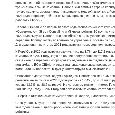
производителей по версии отраслевой ассоциации «Союзмолоко»
транснациональные компании. Danone, чьи активы в стране Росим
только недавно, смогла нарастить динамику годовой выручки, а Pe
2021 года. Впрочем, рейтинг покинули производители сыра, вклю
работать в России.
Danone и PepsiCo по итогам первого года геополитического кризи
«Союзмолоко», Streda Consulting и Milknews рейтинг 30 крупных п
2022 года выручка Danone, чьи российские активы указом Владимир
переданы Росимуществу во временное управление, составила 126,9 
Для сравнения: по итогам 2021 года выручка производителя выросла
У PepsiCo в 2022 году выручка увеличилась на 8,7%, до 117,2 млрд
компании и в 2021 году, когда ее общие поступления составили 107
связанное с запретом импортировать отдельные ингредиенты (в
под эмбарго ЕС и США), ни отказ транснациональных производител
помешали им нарастить выручку, констатируют в «Союзмолоко».
Основанная депутатом Госдумы Аркадием Пономаревым ГК «Молвес
рейтинге: ее выручка в 2022 году выросла на 17,4%, до 45,2 млрд р
уровне 13,6%, до 38,5 млрд руб. На четвертом месте — «Комос Груп
больше год к году. В 2021 году эти показатели компании составляли
В PepsiCo отказались от комментариев. В Danone, «Молвесте», «К
Совокупная выручка топ-30 переработчиков молока в 2022 году сос
чем годом ранее. В целом российские компании ускорили темпы р
рейтинга.