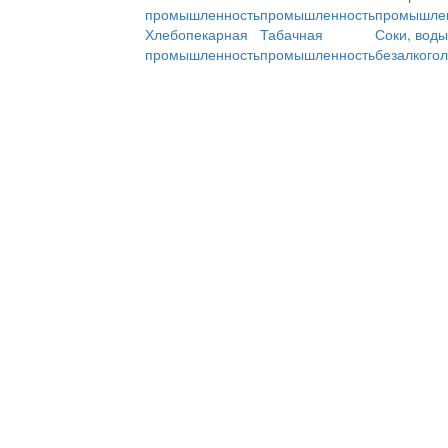
промышленность
промышленность
промышле
Хлебопекарная
Табачная
Соки, воды
промышленность
промышленность
безалкого