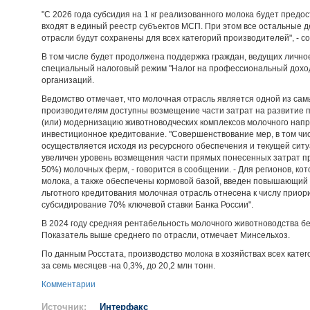
"С 2026 года субсидия на 1 кг реализованного молока будет предо
входят в единый реестр субъектов МСП. При этом все остальные
отрасли будут сохранены для всех категорий производителей", - 
В том числе будет продолжена поддержка граждан, ведущих личн
специальный налоговый режим "Налог на профессиональный доход
организаций.
Ведомство отмечает, что молочная отрасль является одной из са
производителям доступны возмещение части затрат на развитие п
(или) модернизацию животноводческих комплексов молочного напр
инвестиционное кредитование. "Совершенствование мер, в том чис
осуществляется исходя из ресурсного обеспечения и текущей ситуа
увеличен уровень возмещения части прямых понесенных затрат пр
50%) молочных ферм, - говорится в сообщении. - Для регионов, к
молока, а также обеспечены кормовой базой, введен повышающий к
льготного кредитования молочная отрасль отнесена к числу прио
субсидирование 70% ключевой ставки Банка России".
В 2024 году средняя рентабельность молочного животноводства б
Показатель выше среднего по отрасли, отмечает Минсельхоз.
По данным Росстата, производство молока в хозяйствах всех катег
за семь месяцев -на 0,3%, до 20,2 млн тонн.
Комментарии
Источник:
Интерфакс