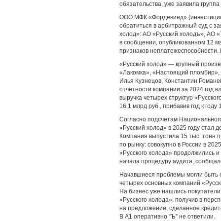
обязательства, уже заявила группа 
ООО МФК «Фордевинд» (инвестицио
обратиться в арбитражный суд с з
холод»: АО «Русский холодъ», АО «
в сообщении, опубликованном 12 м
признаков неплатежеспособности. В
«Русский холод» — крупный произв
«Лакомка», «Настоящий пломбир», 
Илья Кузнецов, Константин Романе
отчетности компании за 2024 год 
выручка четырех структур «Русског
16,1 млрд руб., прибавив год к году
Согласно подсчетам Национального
«Русский холод» в 2025 году стал 
Компания выпустила 15 тыс. тонн п
по рынку: совокупно в России в 202
«Русского холода» продолжились и 
начала процедуру аудита, сообщало
Начавшиеся проблемы могли быть св
четырех основных компаний «Русско
На бизнес уже нашлись покупатели
«Русского холода», получив в перс
на предложение, сделанное кредит
В А1 оперативно “Ъ” не ответили.