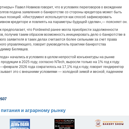
тнеры» Павел Новиков говорит, что в условиях переговоров о вхождении
олгов подача заявления о банкротстве со стороны кредитора может быть
ных позиций. «Инструмент используется как способ зафиксировать
активном кредиторе и повлиять на параметры будущей сделки»,— поясняет он.
к предполагает, что Fordewind ранее могла приобрести задолженности
ов, получив таким образом возможность инициировать дело о банкротстве в
ого заявителя в таких делах считаются более сильными за счет права
ого управляющего, говорит руководитель практики банкротства
адимир Белявцев.
лода» начались в условиях в целом непростой конъюнктуры на рынке
одукции в 2025 году, согласно NTech, выросли только на 1% год к году.
феврале 2026 года сократилось на 17,1% год к году, говорит гендиректор
зывает это с внешними условиями — холодной зимой и весной, падением
2607
 питания и аграрному рынку