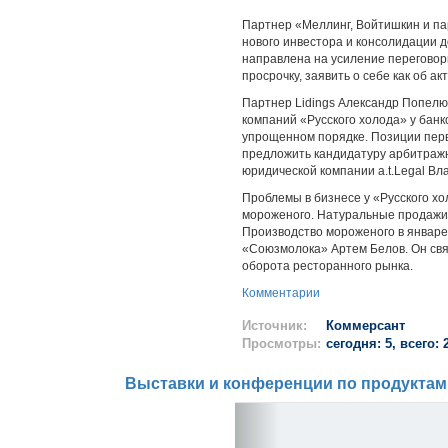
Партнер «Меллинг, Войтишкин и пар
нового инвестора и консолидации д
направлена на усиление переговор
просрочку, заявить о себе как об 
Партнер Lidings Александр Попелю
компаний «Русского холода» у банк
упрощенном порядке. Позиции перв
предложить кандидатуру арбитражн
юридической компании a.t.Legal Вл
Проблемы в бизнесе у «Русского хо
мороженого. Натуральные продажи пр
Производство мороженого в январе—
«Союзмолока» Артем Белов. Он свя
оборота ресторанного рынка.
Комментарии
Источник:
Коммерсант
Просмотры:
сегодня: 5, всего: 
Выставки и конференции по продуктам