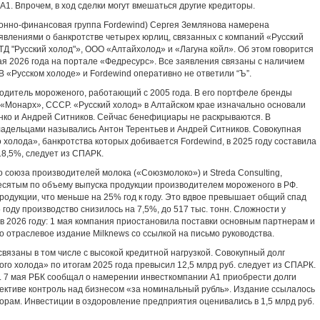
А1. Впрочем, в ход сделки могут вмешаться другие кредиторы.
нно-финансовая группа Fordewind) Сергея Землянова намерена
аявлениями о банкротстве четырех юрлиц, связанных с компаний «Русский
ТД "Русский холод"», ООО «Алтайхолод» и «Лагуна койл». Об этом говорится
ая 2026 года на портале «Федресурс». Все заявления связаны с наличием
 «Русском холоде» и Fordewind оперативно не ответили “Ъ”.
одитель мороженого, работающий с 2005 года. В его портфеле бренды
«Монарх», СССР. «Русский холод» в Алтайском крае изначально основали
нко и Андрей Ситников. Сейчас бенефициары не раскрываются. В
владельцами назывались Антон Терентьев и Андрей Ситников. Совокупная
о холода», банкротства которых добивается Fordewind, в 2025 году составила
 18,5%, следует из СПАРК.
 союза производителей молока («Союзмолоко») и Streda Consulting,
десятым по объему выпуска продукции производителем мороженого в РФ.
родукции, что меньше на 25% год к году. Это вдвое превышает общий спад
5 году производство снизилось на 7,5%, до 517 тыс. тонн. Сложности у
в 2026 году: 1 мая компания приостановила поставки основным партнерам и
 отраслевое издание Milknews со ссылкой на письмо руководства.
язаны в том числе с высокой кредитной нагрузкой. Совокупный долг
го холода» по итогам 2025 года превысил 12,5 млрд руб. следует из СПАРК.
. 7 мая РБК сообщал о намерении инвесткомпании А1 приобрести долги
пективе контроль над бизнесом «за номинальный рубль». Издание ссылалось
орам. Инвестиции в оздоровление предприятия оценивались в 1,5 млрд руб.