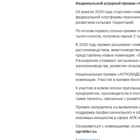
Национальной аграрной премии 
24 апреля 2026 года стартовал н
федеральной платформы признания
развитием сельских территорий.
По итогам первого сезона премия о
тысяч голосов, получила свыше 2 т
В 2026 году премия расширяет ном
растениеводством, животноводством
представлены новые номинации: «П
Расширение отражает актуальные 
агропроизводстве, развитие сельск
Национальная премия «АГРОЛИДЕР»
номинации. Участие в премии бесп
К участию в новом сезоне пригла
предприятия, производители и пост
также проекты, связанные с развит
Премия направлена на выявление 
поддержку профессионального и об
значимых инициатив в сфере АПК и
Ознакомиться с номинациями, усло
agrolider.su