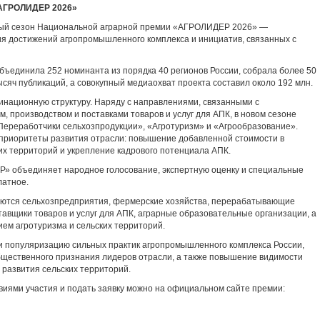
«АГРОЛИДЕР 2026»
овый сезон Национальной аграрной премии «АГРОЛИДЕР 2026» —
 достижений агропромышленного комплекса и инициатив, связанных с
бъединила 252 номинанта из порядка 40 регионов России, собрала более 50
ысяч публикаций, а совокупный медиаохват проекта составил около 192 млн.
инационную структуру. Наряду с направлениями, связанными с
, производством и поставками товаров и услуг для АПК, в новом сезоне
ереработчики сельхозпродукции», «Агротуризм» и «Агрообразование».
приоритеты развития отрасли: повышение добавленной стоимости в
их территорий и укрепление кадрового потенциала АПК.
 объединяет народное голосование, экспертную оценку и специальные
латное.
шаются сельхозпредприятия, фермерские хозяйства, перерабатывающие
авщики товаров и услуг для АПК, аграрные образовательные организации, а
ием агротуризма и сельских территорий.
и популяризацию сильных практик агропромышленного комплекса России,
щественного признания лидеров отрасли, а также повышение видимости
 развития сельских территорий.
виями участия и подать заявку можно на официальном сайте премии: