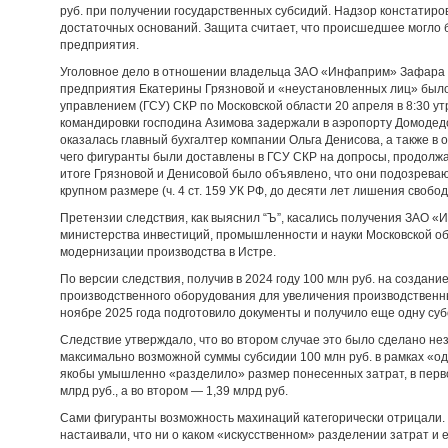
руб. при получении государственных субсидий. Надзор констатиро
достаточных оснований. Защита считает, что происшедшее могло 
предприятия.
Уголовное дело в отношении владельца ЗАО «Инфаприм» Зафара 
предприятия Екатерины Грязновой и «неустановленных лиц» был
управлением (ГСУ) СКР по Московской области 20 апреля в 8:30 ут
командировки господина Азимова задержали в аэропорту Домодедо
оказалась главный бухгалтер компании Ольга Денисова, а также 
чего фигуранты были доставлены в ГСУ СКР на допросы, продолжав
итоге Грязновой и Денисовой было объявлено, что они подозрева
крупном размере (ч. 4 ст. 159 УК РФ, до десяти лет лишения свобод
Претензии следствия, как выяснил “Ъ”, касались получения ЗАО 
министерства инвестиций, промышленности и науки Московской об
модернизации производства в Истре.
По версии следствия, получив в 2024 году 100 млн руб. на создан
производственного оборудования для увеличения производственн
ноябре 2025 года подготовило документы и получило еще одну суб
Следствие утверждало, что во втором случае это было сделано не
максимально возможной суммы субсидии 100 млн руб. в рамках «од
якобы умышленно «разделило» размер понесенных затрат, в перво
млрд руб., а во втором — 1,39 млрд руб.
Сами фигуранты возможность махинаций категорически отрицали. Т
настаивали, что ни о каком «искусственном» разделении затрат и 