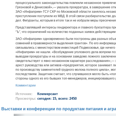
процессуального законодательства повлекли незаконное привлече
Грязновой и Денисовой»,— указала прокуратура, в завершение отм
ЗАО «Инфаприм» ГСУ СКР по Московской области занялось незако
преступлении поступили из МВД. В этой связи разбирательство д
дел. Фигуранты, которым в итоге так и не избрали меры пресечени
Представлявший интересы гендиректора и главного бухгалтера пр
“Ъ”, что ограничений на количество поданных заявок действующим
ЗАО «Инфаприм» одновременно были построены два разных объект
сомнений в правомерности выделения грантов». По его информаци
связывались с министерством инвестиций Подмосковья, где ничего
«Инфаприм» не нашли. «Возбуждение уголовного дела вопреки по
выводам прокуратуры и на основании заведомо ложного заключен
свидетельствует о явно незаконном характере расследования»,— з
арест руководства или активов «предприятия, которое занимает 
по производству заменителей грудного молока полного цикла», мо
последствиям. Защитник считает, что случившееся могло быть «по
стороны одного из его бывших топ-менеджеров, инициировавшего
Комментарии
Источник:
Коммерсант
Просмотры:
сегодня: 15, всего: 2450
Выставки и конференции по продуктам питания и агр