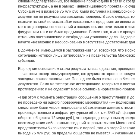
словам подследственных, возмещение происходило в связи с соз
инфраструктуры», а не в рамках «инвестиционного проекта», о су
Субсидия же в размере 75 млн руб. была получена на конкурсной 
документов по результатам выездных проверок. В свою очередь, г
незначительной по масштабам вложенных в предприятие инвестици
как с акционером, согласований и находилось исключительно в к
фигурантам так и не было предъявлено. Более того, в итоге проку
отменила постановление о возбуждении уголовного дела. Надзор 
начато «незаконно и необоснованно в отсутствие достаточных да
В документе, имеющемся в распоряжении “Ъ”, говорится, что в осн
сотрудники которой лишь затребовали из правительства Московс
субсидий.
Еще одним основанием стали результаты исследования, проведен
— частном экспертном учреждении, сотрудники которого не предуп
заведомо ложное заключение. Последнее было составлено без нео
документов. Само же экспертное исследование, говорится в поста
противоречиво и не содержит в себе ссылок на нормативно-правов
«При этом с момента регистрации сообщения о преступлении и до
не проведено ни одного проверочного мероприятия»,— подчеркивае
следствием были «проигнорированы объективные данные относит
производственные и инфраструктурные объекты». ЗАО «Инфаприм»
обороте общества 12 млрд руб.), что «дискредитирует вывод след
поскольку каких-либо ложных сведений в правительство Московско
представителям было известно как о первой, так и о второй заявк
выводе 75 млн руб. за пределы общества не имеется. «Указанные