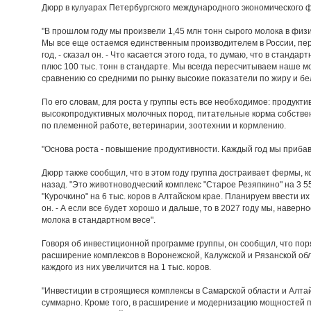
Дюрр в кулуарах Петербургского международного экономического 
"В прошлом году мы произвели 1,45 млн тонн сырого молока в физич
Мы все еще остаемся единственным производителем в России, пер
год, - сказал он. - Что касается этого года, то думаю, что в стандар
плюс 100 тыс. тонн в стандарте. Мы всегда пересчитываем наше мо
сравнению со средними по рынку высокие показатели по жиру и бел
По его словам, для роста у группы есть все необходимое: продукт
высокопродуктивных молочных пород, питательные корма собстве
по племенной работе, ветеринарии, зоотехнии и кормлению.
"Основа роста - повышение продуктивности. Каждый год мы прибав
Дюрр также сообщил, что в этом году группа достраивает фермы, к
назад. "Это животноводческий комплекс "Старое Резяпкино" на 3 5
"Курочкино" на 6 тыс. коров в Алтайском крае. Планируем ввести их 
он. - А если все будет хорошо и дальше, то в 2027 году мы, навер
молока в стандартном весе".
Говоря об инвестиционной программе группы, он сообщил, что пор
расширение комплексов в Воронежской, Калужской и Рязанской обл
каждого из них увеличится на 1 тыс. коров.
"Инвестиции в строящиеся комплексы в Самарской области и Алтай
суммарно. Кроме того, в расширение и модернизацию мощностей п