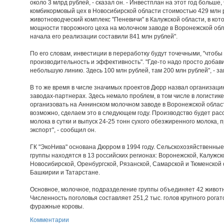
около 3 млрд рублей, - сказал он. - Инвестплан на этот год больше
комбикормовый цех в Новосибирской области стоимостью 429 млн р
животноводческий комплекс "Пеневичи" в Калужской области, в кот
мощности творожного цеха на молочном заводе в Воронежской обла
начала его реализации составили 841 млн рублей".
По его словам, инвестиции в переработку будут точечными, "чтобы
производительность и эффективность". "Где-то надо просто добави
небольшую линию. Здесь 100 млн рублей, там 200 млн рублей", - за
В то же время в числе значимых проектов Дюрр назвал организаци
заводах-партнерах. Здесь немало проблем, в том числе в логистике
организовать на Аннинском молочном заводе в Воронежской облас
возможно, сделаем это в следующем году. Производство будет рас
молока в сутки и выпуск 24-25 тонн сухого обезжиренного молока,
экспорт", - сообщил он.
ГК "ЭкоНива" основана Дюрром в 1994 году. Сельскохозяйственн
группы находятся в 13 российских регионах: Воронежской, Калужско
Новосибирской, Оренбургской, Рязанской, Самарской и Тюменской о
Башкирии и Татарстане.
Основное, молочное, подразделение группы объединяет 42 животн
Численность поголовья составляет 251,2 тыс. голов крупного рогато
фуражные коровы.
Комментарии