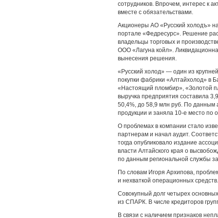
сотрудников. Впрочем, интерес к а
вместе с обязательствами.
Акционеры АО «Русский холодъ» на
портале «Федресурс». Решение рас
владельцы торговых и производств
ООО «Лагуна койл». Ликвидационна
вынесения решения.
«Русский холод» — один из крупне
покупки фабрики «Алтайхолод» в Б
«Настоящий пломбир», «Золотой пло
выручка предприятия составила 3,96
50,4%, до 58,9 млн руб. По данным
продукции и заняла 10-е место по 
О проблемах в компании стало изве
партнерам и начал аудит. Соответ
тогда опубликовало издание ассоц
власти Алтайского края о высвобож
по данным региональной службы зан
По словам Игоря Архипова, пробле
и нехваткой операционных средств
Совокупный долг четырех основных 
из СПАРК. В числе кредиторов групп
В связи с наличием признаков неп