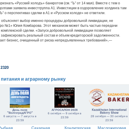
изнать «Русский холодъ» банкротом (см. “Ъ” от 14 мая). Вместе с тем о
долгами заявила инвестгруппа А1. Инвестиции в оздоровление холдинга там
“Ъ” о перспективах сделки в А1 и «Русском холоде» не ответили.
1 объясняет выбор именно процедуры добровольной ликвидации, не
юро №1» Юлия Комбарова. Этот механизм может быть частью передачи
 комплексной сделки. «Запуск добровольной ликвидации позволяет
о зафиксировать реальный состав и объем кредиторской задолженности.
тает бизнес, очищенный от риска непредъявленных требований»,—
 2320
 питания и аграрному рынку
День поля
АГРОСАЛОН 2026
Kazakhstan International
"ВолгоградАГРО"
Bakery Show
6 октября — 9 октября в
6 августа — 7 августа в
28 октября — 30 октября в
23:59
23:59
23:59
Рыбная
Сахарная
Кондитерская
Масложировая