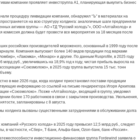
ктивам компании проявляет инвестгруппа А1, планирующая выкупить бизнес
чали процедуру ликвидации компании, обнаружил “Ъ” в материалах на
пространяется на всю структуру холдинга: аналогичные шаги предприняли
енных активов группы — АО «ТД "Русский холодъ"», ООО «Алтайхолод» и
я комиссия должна будет провести все мероприятия за 18 месяцев после
йших российских производителей мороженого, основанный в 1999 году после
арнауле. Компания выпускает более 140 видов продукции под марками
мбир», «Лакомка», «Монарх» и другие. По данным Rusprofile, в 2025 году
 млрд руб., увеличившись на 18,9% год к году, чистая прибыль выросла на
 ассоциации «Союзмолоко», в 2025 году группа выпустила 15 тыс. тонн
объему.
стно в мае 2026 года, когда холдинг приостановил поставки продукции
ствующую информацию со ссылкой на письмо гендиректора Игоря Архипова
иации «Союзмолоко». Позже «Алтайхолод», входящий в группу, уведомил
дении более 170 работников в связи с закрытием производства. Увольнения,
ятости, запланированы с 8 августа.
мы холдинга вызваны существенными затруднениями в обслуживании долга
.
компаний «Русского холода» в 2025 году превысил 12,5 млрд руб., следует
ы, в частности, «Сбер», Т-Банк, Альфа-банк, Ozon-банк, банк «Россия».
латежеспособности инвестиционно-финансовая группа Fordewind заявила о