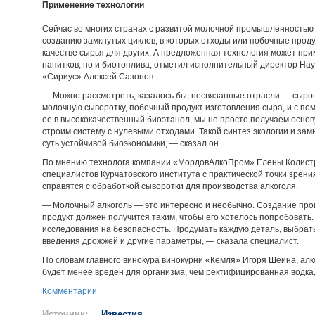
Применение технологии
Сейчас во многих странах с развитой молочной промышленностью
созданию замкнутых циклов, в которых отходы или побочные проду
качестве сырья для других. А предложенная технология может при
напитков, но и биотоплива, отметил исполнительный директор Нау
«Сириус» Алексей Сазонов.
— Можно рассмотреть, казалось бы, несвязанные отрасли — сыров
молочную сыворотку, побочный продукт изготовления сыра, и с 
ее в высококачественный биоэтанол, мы не просто получаем основу
строим систему с нулевыми отходами. Такой синтез экологии и зам
суть устойчивой биоэкономики, — сказал он.
По мнению технолога компании «МордовАлкоПром» Елены Колистр
специалистов Курчатовского института c практической точки зрен
справятся с обработкой сыворотки для производства алкоголя.
— Молочный алкоголь — это интересно и необычно. Создание про
продукт должен получится таким, чтобы его хотелось попробовать
исследования на безопасность. Продумать каждую деталь, выбра
введения дрожжей и другие параметры, — сказала специалист.
По словам главного винокура винокурни «Кемля» Игоря Шеина, алк
будет менее вреден для организма, чем ректифицированная водка, 
Комментарии
Источник:
Известия