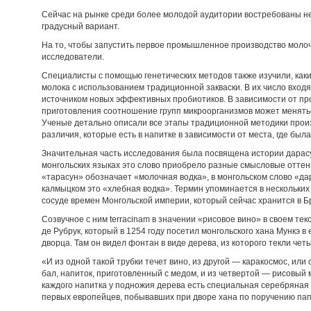
Сейчас на рынке среди более молодой аудитории востребованы не
градусный вариант.
На то, чтобы запустить первое промышленное производство молочн
исследователи.
Специалисты с помощью генетических методов также изучили, как
молока с использованием традиционной закваски. В их число входя
источником новых эффективных пробиотиков. В зависимости от пр
приготовления соотношение групп микроорганизмов может меняться
Ученые детально описали все этапы традиционной методики произв
различия, которые есть в напитке в зависимости от места, где была
Значительная часть исследования была посвящена истории дарасу
монгольских языках это слово приобрело разные смысловые оттен
«тарасун» обозначает «молочная водка», в монгольском слово «да
калмыцком это «хлебная водка». Термин упоминается в нескольких 
сосуде времен Монгольской империи, который сейчас хранится в Б
Созвучное с ним terracinam в значении «рисовое вино» в своем т
де Рубрук, который в 1254 году посетил монгольского хана Мункэ в
дворца. Там он видел фонтан в виде дерева, из которого текли чет
«И из одной такой трубки течет вино, из другой — каракосмос, или
бал, напиток, приготовленный с медом, и из четвертой — рисовый 
каждого напитка у подножия дерева есть специальная серебряная 
первых европейцев, побывавших при дворе хана по поручению пап