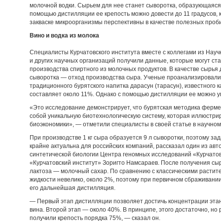
молочной водки. Сырьем для нее станет сыворотка, образующаяся 
помощью дистилляции ее крепость можно довести до 11 градусов, ка
закваске микроорганизмы перспективны в качестве полезных проб
Вино и водка из молока
Специалисты Курчатовского института вместе с коллегами из Науч
и других научных организаций получили данные, которые могут с
производства спиртного из молочных продуктов. В качестве сырья 
сыворотка — отход производства сыра. Ученые проанализировали
традиционного бурятского напитка дарасун (тарасун), известного как
составляет около 11%. Однако с помощью дистилляции ее можно у
«Это исследование демонстрирует, что бурятская методика ферм
собой уникальную биотехнологическую систему, которая иллюстри
биоэкономики», — отметили специалисты в своей статье в научном ж
При производстве 1 кг сыра образуется 9 л сыворотки, поэтому за
крайне актуальна для российских компаний, рассказал один из ав
синтетической биологии Центра геномных исследований «Курчато
«Курчатовский институт» Зоригто Намсараев. После получения сыра
лактоза — молочный сахар. По сравнению с классическими растит
жидкости невелико, около 2%, поэтому при первичном сбраживани
его дальнейшая дистилляция.
— Первый этап дистилляции позволяет достичь концентрации этано
вина. Второй этап — около 40%. В принципе, этого достаточно, но
получили крепость порядка 75%, — сказал он.