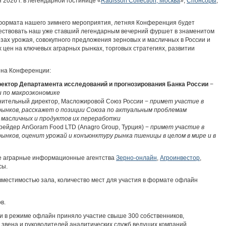
2026 г. в легендарной гостинице «
Radisson Collection, Москва
»,
Спонсоры
,
формата нашего зимнего мероприятия, летняя Конференция будет
шествовать наш уже ставший легендарным вечерний фуршет в знаменитом
зах урожая, совокупного предложения зерновых и масличных в России и
х цен на ключевых аграрных рынках, торговых стратегиях, развитии
на Конференции:
ректор Департамента исследований и прогнозирования Банка России
−
и по макроэкономике
лнительный директор, Масложировой Cоюз России −
примет участие в
рынков, расскажет о позиции Cоюза по актуальным проблемам
 масличных и продуктов их переработки
трейдер AnGoram Food LTD (Anagro Group, Турция) −
примет участие в
рынков, оценит урожай и конъюнктуру рынка пшеницы в целом в мире и в
 аграрные информационные агентства
Зерно-онлайн
,
Агроинвестор
,
сы.
вместимостью зала, количество мест для участия в формате офлайн
в.
 в режиме офлайн приняло участие свыше 300 собственников,
звена и руководителей аналитических служб ведущих компаний