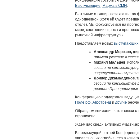
Конференция состоится 23-24 июля 
Выступающие
,
Маржа в СМИ
.
В отличие от «широкозахватного» 
однодневной (хотя ей будет пред
отеле). Мы фокусируемся на прогно
мире, состоянии спроса и прогноза
рыночной инфраструктуры.
Представляем новых
выступающих
Александр Морозов, ди
примет участие в сесси
Михаил Мальцев
, испо
сессии по конъюнктуре 
госрегулирования рынка
Дониёр Джамалдинов
, 
сессии по конъюнктуре 
регионе Причерноморья.
Конференцию поддержали ведущие
Поле.рф
,
Агротренд
и
другие
ресур
Обращаем внимание, что в связи с 
ограничено.
Ждем вас среди активных участнико
В предыдущей летней Конференции
управляющих агробизнеса высшего 